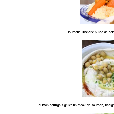
Houmous libanais: purée de pois 
Saumon portugais grillé: un steak de saumon, badigeon