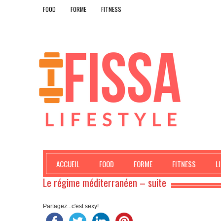
FOOD
FORME
FITNESS
ACCUEIL
FOOD
FORME
FITNESS
L
Le régime méditerranéen – suite
Partagez...c'est sexy!