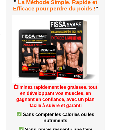
"
La Méthode Simple, Rapide et
Efficace pour perdre du poids !
"
a
e
Éliminez rapidement les graisses, tout
t
en développant vos muscles, en
n
gagnant en confiance, avec un plan
e
facile à suivre et garanti
t
Sans compter les calories ou les
s
nutriments
Sans jamais ressentir une faim