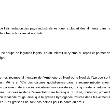
de l’alimentation des pays industriels est que la plupart des aliments dans l
anche ou bouillies et non frits.
ne soupe de légumes légers, ce qui ralentit le rythme du repas et permet d
ipal.
 et les régimes alimentaire de l’Amérique du Nord ou le Nord de l’Europe son
es. Même si 40% des calories quotidiennes dans le régime méditerranée
incipalement de sources végétales monoinsaturés, ce qui aide à réduire l
ues. La graisse dans l’alimentation en Amérique du Nord, toutefois, provien
u la viande rouge, ainsi que la graisse hydrogénée trouvée dans les aliment
es. Ces graisses ne sont pas saines pour la santé du cœur.