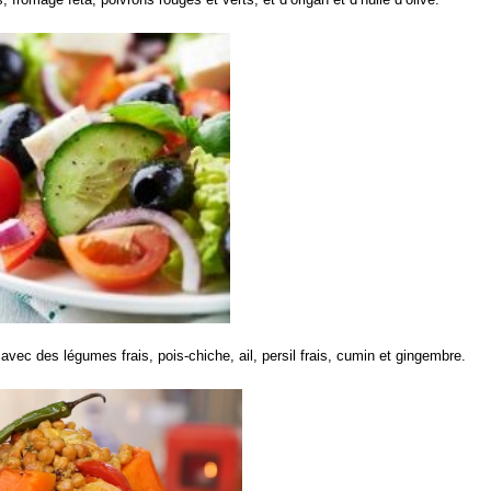
vec des légumes frais, pois-chiche, ail, persil frais, cumin et gingembre.