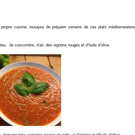
 propre cuisine, essayez de préparer certains de ces plats méditerranéen
s, de concombre, d’ail, des oignons rouges et d’huile d’olive.
, fromage feta, poivrons rouges et verts, et d’origan et d’huile d’olive.