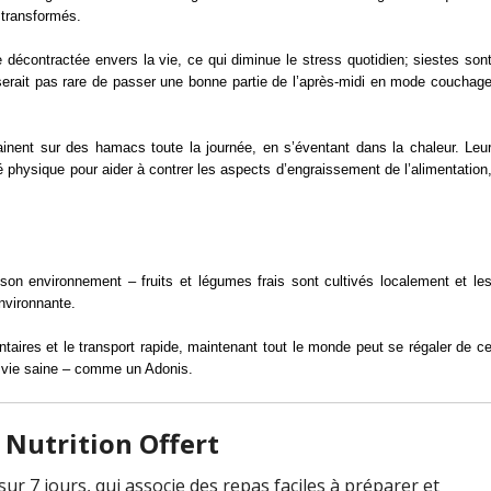
 transformés.
décontractée envers la vie, ce qui diminue le stress quotidien; siestes son
 serait pas rare de passer une bonne partie de l’après-midi en mode couchag
ainent sur des hamacs toute la journée, en s’éventant dans la chaleur. Leu
é physique pour aider à contrer les aspects d’engraissement de l’alimentation
on environnement – fruits et légumes frais sont cultivés localement et le
nvironnante.
ires et le transport rapide, maintenant tout le monde peut se régaler de c
la vie saine – comme un Adonis.