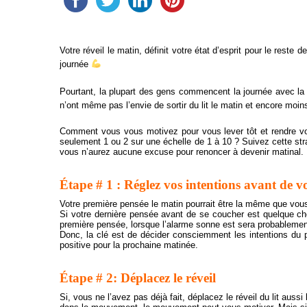
Votre réveil le matin, définit
votre état d’esprit
pour le reste
de
journée
Pourtant
,
la plupart des gens
commencent
la journée avec
la
n’ont même pas
l’
envie de
sortir du lit
le matin
et encore moin
Comment vous vous motivez pour vous lever tôt et rendre votr
seulement 1 ou 2 sur une échelle de 1 à 10 ? Suivez cette stra
vous n’aurez aucune excuse pour renoncer à devenir matinal.
Étape # 1 : Réglez vos intentions avant de 
Votre première pensée le matin pourrait être la même que vou
Si votre dernière pensée avant de se coucher est quelque ch
première pensée, lorsque l’alarme sonne est sera
probableme
Donc, la clé est de décider consciemment les intentions du p
positive pour la prochaine matinée.
Étape # 2: Déplacez le réveil
Si, vous ne l’avez pas déjà fait, déplacez le réveil du lit auss