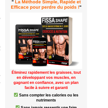
"
La Méthode Simple, Rapide et
Efficace pour perdre du poids !
"
a
s
à
e
Éliminez rapidement les graisses, tout
e
en développant vos muscles, en
gagnant en confiance, avec un plan
e
facile à suivre et garanti
Sans compter les calories ou les
nutriments
Sans jamais ressentir une faim