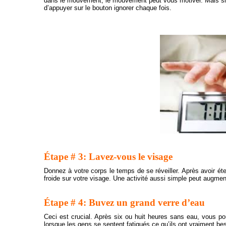
dans le mouvement, le mouvement peut vous motiver. Mais si 
d’appuyer sur le bouton ignorer chaque fois.
Étape # 3: Lavez-vous le visage
Donnez à votre corps le temps de se réveiller. Après avoir étei
froide sur votre visage. Une activité aussi simple peut augmen
Étape # 4: Buvez un grand verre d’eau
Ceci est crucial. Après six ou huit heures sans eau, vous po
lorsque les gens se sentent fatigués ce qu’ils ont vraiment b