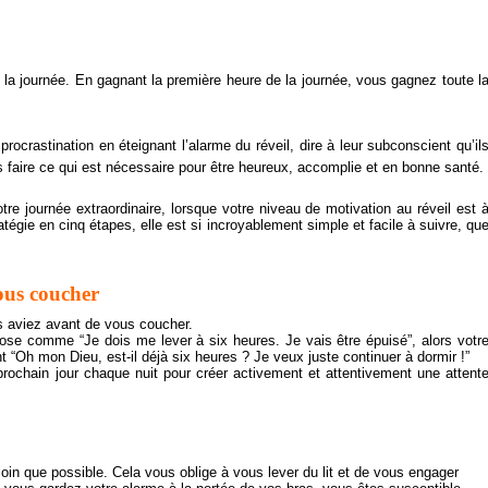
 la journée. En gagnant la première heure de la journée, vous gagnez toute l
 procrastination
en éteignant l’alarme du réveil,
dire
à
leur subconscient
qu’il
s
faire ce qui est
nécessaire pour
être heureux,
accomplie et
en bonne santé
.
e journée extraordinaire, lorsque votre niveau de motivation au réveil est 
tégie en cinq étapes, elle est si incroyablement simple et facile à suivre, qu
vous coucher
s aviez avant de vous coucher.
ose comme “Je dois me lever à six heures. Je vais être épuisé”, alors votr
nt
“Oh mon Dieu, est-il déjà six heures ? Je veux juste continuer à dormir !”
rochain jour chaque nuit pour créer activement et attentivement une attent
i loin que possible. Cela vous oblige à vous lever du lit et de vous engager