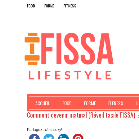
FOOD
FORME
FITNESS
ACCUEIL
FOOD
FORME
FITNESS
L
Comment devenir matinal (Réveil facile FISSA)
Partagez...c'est sexy!