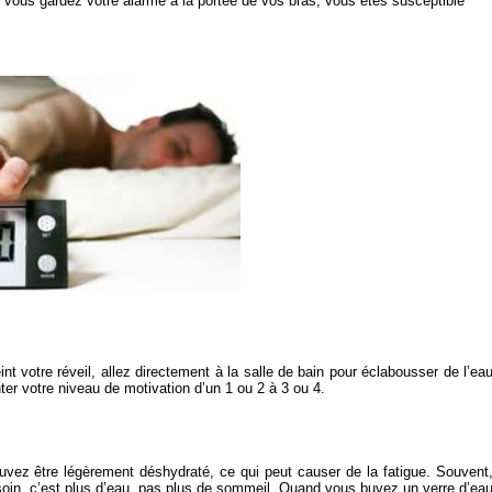
vous gardez votre alarme à la portée de vos bras, vous êtes susceptible
nt votre réveil, allez directement à la salle de bain pour éclabousser de l’ea
ter votre niveau de motivation d’un 1 ou 2 à 3 ou 4.
uvez être légèrement déshydraté, ce qui peut causer de la fatigue. Souvent
esoin, c’est plus d’eau, pas plus de sommeil. Quand vous buvez un verre d’ea